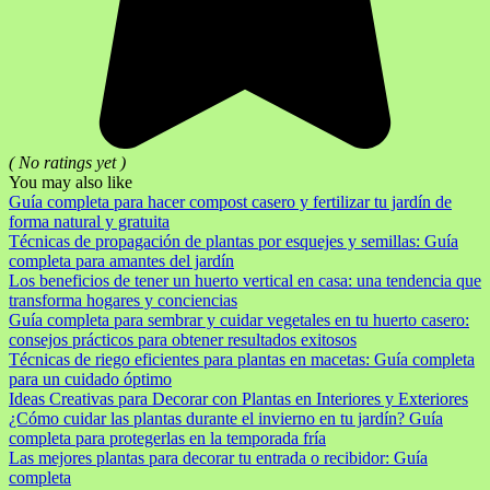
( No ratings yet )
You may also like
Guía completa para hacer compost casero y fertilizar tu jardín de
forma natural y gratuita
Técnicas de propagación de plantas por esquejes y semillas: Guía
completa para amantes del jardín
Los beneficios de tener un huerto vertical en casa: una tendencia que
transforma hogares y conciencias
Guía completa para sembrar y cuidar vegetales en tu huerto casero:
consejos prácticos para obtener resultados exitosos
Técnicas de riego eficientes para plantas en macetas: Guía completa
para un cuidado óptimo
Ideas Creativas para Decorar con Plantas en Interiores y Exteriores
¿Cómo cuidar las plantas durante el invierno en tu jardín? Guía
completa para protegerlas en la temporada fría
Las mejores plantas para decorar tu entrada o recibidor: Guía
completa