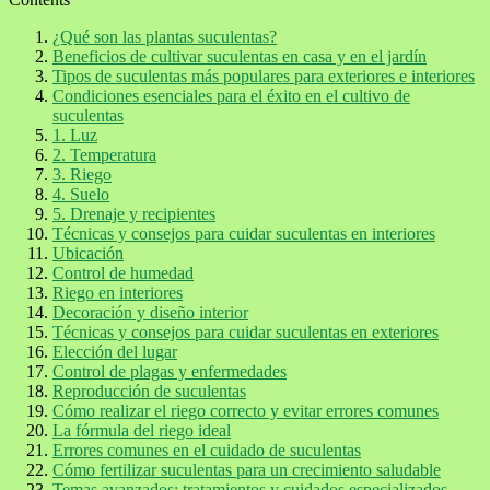
¿Qué son las plantas suculentas?
Beneficios de cultivar suculentas en casa y en el jardín
Tipos de suculentas más populares para exteriores e interiores
Condiciones esenciales para el éxito en el cultivo de
suculentas
1. Luz
2. Temperatura
3. Riego
4. Suelo
5. Drenaje y recipientes
Técnicas y consejos para cuidar suculentas en interiores
Ubicación
Control de humedad
Riego en interiores
Decoración y diseño interior
Técnicas y consejos para cuidar suculentas en exteriores
Elección del lugar
Control de plagas y enfermedades
Reproducción de suculentas
Cómo realizar el riego correcto y evitar errores comunes
La fórmula del riego ideal
Errores comunes en el cuidado de suculentas
Cómo fertilizar suculentas para un crecimiento saludable
Temas avanzados: tratamientos y cuidados especializados