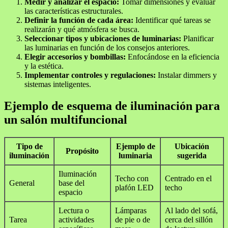
Medir y analizar el espacio:
Tomar dimensiones y evaluar
las características estructurales.
Definir la función de cada área:
Identificar qué tareas se
realizarán y qué atmósfera se busca.
Seleccionar tipos y ubicaciones de luminarias:
Planificar
las luminarias en función de los consejos anteriores.
Elegir accesorios y bombillas:
Enfocándose en la eficiencia
y la estética.
Implementar controles y regulaciones:
Instalar dimmers y
sistemas inteligentes.
Ejemplo de esquema de iluminación para
un salón multifuncional
Tipo de
Ejemplo de
Ubicación
Propósito
iluminación
luminaria
sugerida
Iluminación
Techo con
Centrado en el
General
base del
plafón LED
techo
espacio
Lectura o
Lámparas
Al lado del sofá,
Tarea
actividades
de pie o de
cerca del sillón