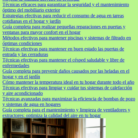
Técnicas eficaces para garantizar la seguridad y el mantenimiento
óptimo del mobiliario exterior
Estrategias efectivas para reducir el consumo de agua en tareas
cotidianas en el hogar y jardín
Guía completa para realizar pequeñas reparaciones en puertas y
ventanas para mayor confort en el hogar
Métodos efectivos para mantener piscinas y sistemas de filtrado en
óptimas condiciones
Técnicas efectivas para mantener en buen estado las puertas de
entrada y las cerraduras
Técnicas efectivas para mantener el césped saludable y libre de
enfermedades
Guía completa para prevenir daños causados por las heladas en el
hogar y en el jardín
Cómo mantener la temperatura ideal en tu hogar durante todo el año
Técnicas efectivas para limpiar y cuidar tus sistemas de calefacción
y aire acondicionado
Técnicas avanzadas para maximizar la eficiencia de bombas de pozo
y sistemas de agua en hogares
Guía completa para el mantenimiento y limpieza de ventiladores y
extractores: optimiza la calidad del aire en tu hogar