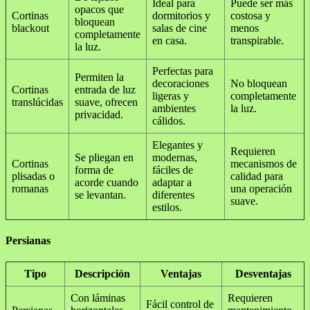
Ideal para
Puede ser más
opacos que
Cortinas
dormitorios y
costosa y
bloquean
blackout
salas de cine
menos
completamente
en casa.
transpirable.
la luz.
Perfectas para
Permiten la
decoraciones
No bloquean
Cortinas
entrada de luz
ligeras y
completamente
translúcidas
suave, ofrecen
ambientes
la luz.
privacidad.
cálidos.
Elegantes y
Requieren
Se pliegan en
modernas,
Cortinas
mecanismos de
forma de
fáciles de
plisadas o
calidad para
acorde cuando
adaptar a
romanas
una operación
se levantan.
diferentes
suave.
estilos.
Persianas
Tipo
Descripción
Ventajas
Desventajas
Con láminas
Requieren
Fácil control de