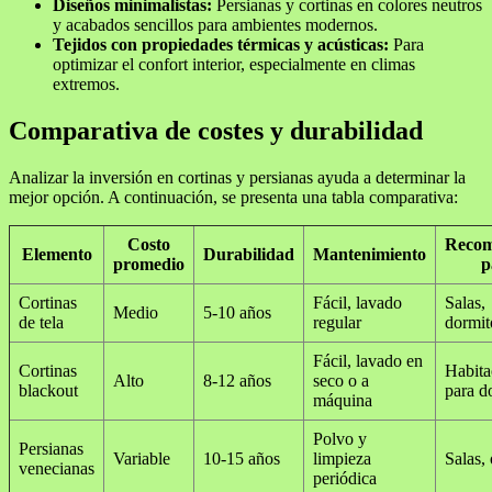
Diseños minimalistas:
Persianas y cortinas en colores neutros
y acabados sencillos para ambientes modernos.
Tejidos con propiedades térmicas y acústicas:
Para
optimizar el confort interior, especialmente en climas
extremos.
Comparativa de costes y durabilidad
Analizar la inversión en cortinas y persianas ayuda a determinar la
mejor opción. A continuación, se presenta una tabla comparativa:
Costo
Reco
Elemento
Durabilidad
Mantenimiento
promedio
p
Cortinas
Fácil, lavado
Salas,
Medio
5-10 años
de tela
regular
dormit
Fácil, lavado en
Cortinas
Habita
Alto
8-12 años
seco o a
blackout
para d
máquina
Polvo y
Persianas
Variable
10-15 años
limpieza
Salas, 
venecianas
periódica