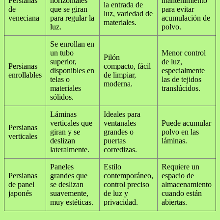
Persianas
horizontales
mantenimiento
la entrada de
de
que se giran
para evitar
luz, variedad de
veneciana
para regular la
acumulación de
materiales.
luz.
polvo.
Se enrollan en
un tubo
Menor control
Pilón
superior,
de luz,
Persianas
compacto, fácil
disponibles en
especialmente
enrollables
de limpiar,
telas o
las de tejidos
moderna.
materiales
translúcidos.
sólidos.
Láminas
Ideales para
verticales que
ventanales
Puede acumular
Persianas
giran y se
grandes o
polvo en las
verticales
deslizan
puertas
láminas.
lateralmente.
corredizas.
Paneles
Estilo
Requiere un
Persianas
grandes que
contemporáneo,
espacio de
de panel
se deslizan
control preciso
almacenamiento
japonés
suavemente,
de luz y
cuando están
muy estéticas.
privacidad.
abiertas.