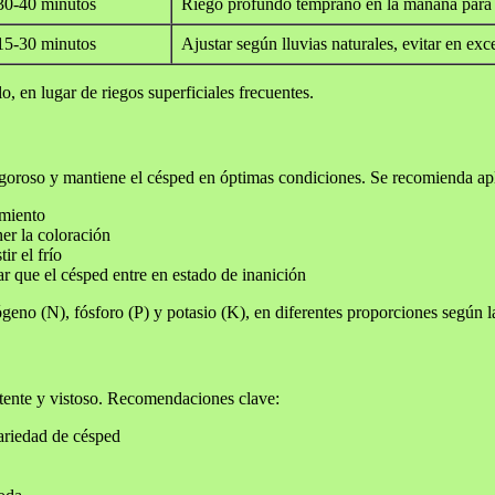
30-40 minutos
Riego profundo temprano en la mañana para 
15-30 minutos
Ajustar según lluvias naturales, evitar en ex
, en lugar de riegos superficiales frecuentes.
vigoroso y mantiene el césped en óptimas condiciones. Se recomienda apli
imiento
er la coloración
ir el frío
tar que el césped entre en estado de inanición
ógeno (N), fósforo (P) y potasio (K), en diferentes proporciones según 
stente y vistoso. Recomendaciones clave:
variedad de césped