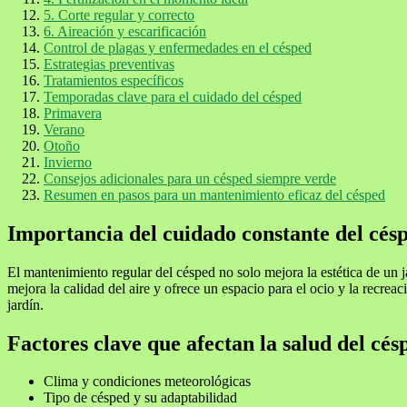
5. Corte regular y correcto
6. Aireación y escarificación
Control de plagas y enfermedades en el césped
Estrategias preventivas
Tratamientos específicos
Temporadas clave para el cuidado del césped
Primavera
Verano
Otoño
Invierno
Consejos adicionales para un césped siempre verde
Resumen en pasos para un mantenimiento eficaz del césped
Importancia del cuidado constante del cés
El mantenimiento regular del césped no solo mejora la estética de un 
mejora la calidad del aire y ofrece un espacio para el ocio y la recrea
jardín.
Factores clave que afectan la salud del cés
Clima y condiciones meteorológicas
Tipo de césped y su adaptabilidad