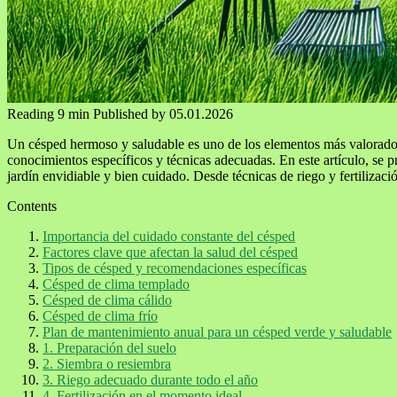
Reading
9 min
Published by
05.01.2026
Un césped hermoso y saludable es uno de los elementos más valorados e
conocimientos específicos y técnicas adecuadas. En este artículo, se 
jardín envidiable y bien cuidado. Desde técnicas de riego y fertiliza
Contents
Importancia del cuidado constante del césped
Factores clave que afectan la salud del césped
Tipos de césped y recomendaciones específicas
Césped de clima templado
Césped de clima cálido
Césped de clima frío
Plan de mantenimiento anual para un césped verde y saludable
1. Preparación del suelo
2. Siembra o resiembra
3. Riego adecuado durante todo el año
4. Fertilización en el momento ideal