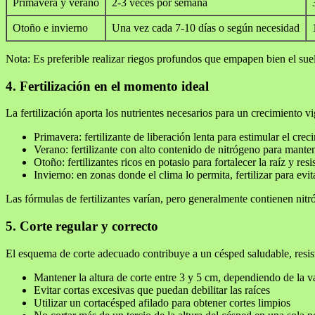
Primavera y verano
2-3 veces por semana
Otoño e invierno
Una vez cada 7-10 días o según necesidad
Nota: Es preferible realizar riegos profundos que empapen bien el suelo
4. Fertilización en el momento ideal
La fertilización aporta los nutrientes necesarios para un crecimiento 
Primavera: fertilizante de liberación lenta para estimular el crec
Verano: fertilizante con alto contenido de nitrógeno para manten
Otoño: fertilizantes ricos en potasio para fortalecer la raíz y resist
Invierno: en zonas donde el clima lo permita, fertilizar para evi
Las fórmulas de fertilizantes varían, pero generalmente contienen nitr
5. Corte regular y correcto
El esquema de corte adecuado contribuye a un césped saludable, resi
Mantener la altura de corte entre 3 y 5 cm, dependiendo de la 
Evitar cortas excesivas que puedan debilitar las raíces
Utilizar un cortacésped afilado para obtener cortes limpios