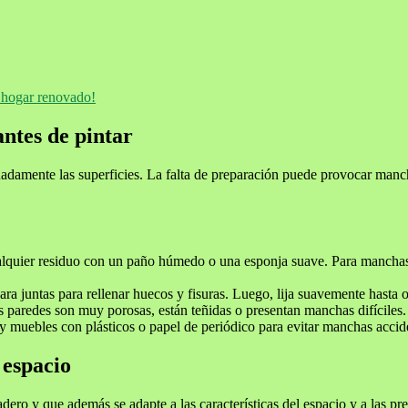
n hogar renovado!
ntes de pintar
uadamente las superficies. La falta de preparación puede provocar manc
ualquier residuo con un paño húmedo o una esponja suave. Para manchas
a juntas para rellenar huecos y fisuras. Luego, lija suavemente hasta ob
 paredes son muy porosas, están teñidas o presentan manchas difíciles.
y muebles con plásticos o papel de periódico para evitar manchas accid
 espacio
adero y que además se adapte a las características del espacio y a las p