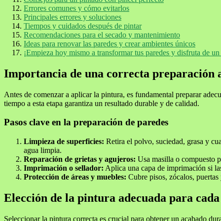
Errores comunes y cómo evitarlos
Principales errores y soluciones
Tiempos y cuidados después de pintar
Recomendaciones para el secado y mantenimiento
Ideas para renovar las paredes y crear ambientes únicos
¡Empieza hoy mismo a transformar tus paredes y disfruta de u
Importancia de una correcta preparación a
Antes de comenzar a aplicar la pintura, es fundamental preparar adec
tiempo a esta etapa garantiza un resultado durable y de calidad.
Pasos clave en la preparación de paredes
Limpieza de superficies:
Retira el polvo, suciedad, grasa y c
agua limpia.
Reparación de grietas y agujeros:
Usa masilla o compuesto par
Imprimación o sellador:
Aplica una capa de imprimación si las
Protección de áreas y muebles:
Cubre pisos, zócalos, puertas 
Elección de la pintura adecuada para cada
Seleccionar la pintura correcta es crucial para obtener un acabado dur