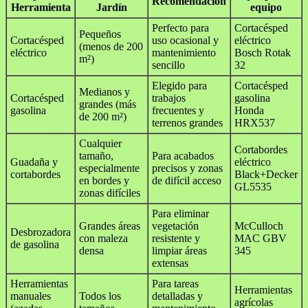
Recomendación
Herramienta
Jardín
equipo
Perfecto para
Cortacésped
Pequeños
Cortacésped
uso ocasional y
eléctrico
(menos de 200
eléctrico
mantenimiento
Bosch Rotak
m²)
sencillo
32
Elegido para
Cortacésped
Medianos y
Cortacésped
trabajos
gasolina
grandes (más
gasolina
frecuentes y
Honda
de 200 m²)
terrenos grandes
HRX537
Cualquier
Cortabordes
tamaño,
Para acabados
Guadaña y
eléctrico
especialmente
precisos y zonas
cortabordes
Black+Decker
en bordes y
de difícil acceso
GL5535
zonas difíciles
Para eliminar
Grandes áreas
vegetación
McCulloch
Desbrozadora
con maleza
resistente y
MAC GBV
de gasolina
densa
limpiar áreas
345
extensas
Herramientas
Para tareas
Herramientas
manuales
Todos los
detalladas y
agrícolas