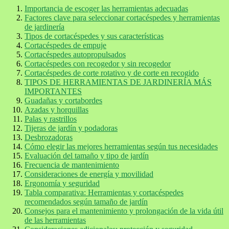
Importancia de escoger las herramientas adecuadas
Factores clave para seleccionar cortacéspedes y herramientas
de jardinería
Tipos de cortacéspedes y sus características
Cortacéspedes de empuje
Cortacéspedes autopropulsados
Cortacéspedes con recogedor y sin recogedor
Cortacéspedes de corte rotativo y de corte en recogido
TIPOS DE HERRAMIENTAS DE JARDINERÍA MÁS
IMPORTANTES
Guadañas y cortabordes
Azadas y horquillas
Palas y rastrillos
Tijeras de jardín y podadoras
Desbrozadoras
Cómo elegir las mejores herramientas según tus necesidades
Evaluación del tamaño y tipo de jardín
Frecuencia de mantenimiento
Consideraciones de energía y movilidad
Ergonomía y seguridad
Tabla comparativa: Herramientas y cortacéspedes
recomendados según tamaño de jardín
Consejos para el mantenimiento y prolongación de la vida útil
de las herramientas